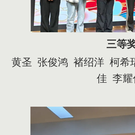
三等
黄圣
张俊鸿
褚绍洋
柯希
佳
李