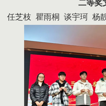
二等奖
任芝枝
瞿雨桐
谈宇珂
杨