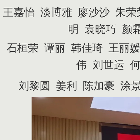
王嘉怡
淡博雅
廖沙沙
朱
明
袁晓巧
颜
石桓荣
谭丽
韩佳琦
王丽
伟
刘世运
刘黎圆
姜利
陈加豪
涂