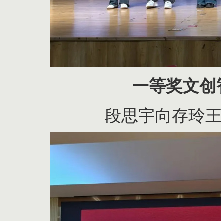
一等奖文创
段思宇
向存玲